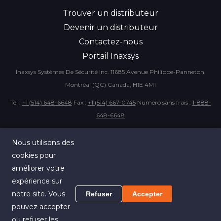
Trouver un distributeur
Devenir un distributeur
Contactez-nous
Portail Inaxsys
Inaxsys Systèmes De Sécurité Inc.
11685 Avenue Philippe-Panneton,
Montréal (QC) Canada, H1E 4M1
Rechercher un produit
Tel :
+1 (514) 648-6648
Fax :
+1 (514) 667-0745
Numéro sans frais :
1-888-
648-6648
EN
Nous utilisons des
cookies pour
améliorer votre
expérience sur
notre site. Vous
Refuser
Accepter
Politique de confidentialité
-
Conditions d'utilisation
-
Politiques de retours
pouvez accepter
et de garanties
ou refuser les