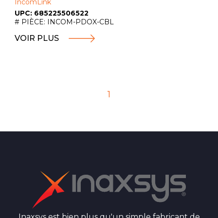
IncomLink
UPC: 685225506522
# PIÈCE: INCOM-PDOX-CBL
VOIR PLUS
1
Inaxsys est bien plus qu'un simple fabricant de