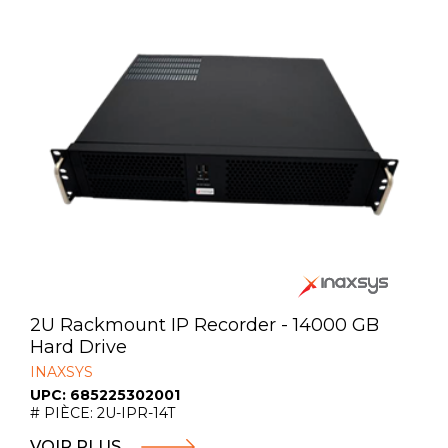
2U Rackmount IP Recorder - 14000 GB
Hard Drive
INAXSYS
UPC: 685225302001
# PIÈCE: 2U-IPR-14T
VOIR PLUS