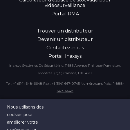
vidéosurveillance
Portail RMA
Trouver un distributeur
Devenir un distributeur
Contactez-nous
Portail Inaxsys
Inaxsys Systèmes De Sécurité Inc.
11685 Avenue Philippe-Panneton,
Montréal (QC) Canada, H1E 4M1
Tel :
+1 (514) 648-6648
Fax :
+1 (514) 667-0745
Numéro sans frais :
1-888-
648-6648
EN
Nous utilisons des
cookies pour
améliorer votre
expérience sur