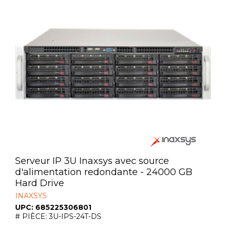
Automatisation
Émetteurs et récepteurs
Modules d'intégration
Produit de communication
Sources d'alimentations
Confort et productivité
Surveillance Vidéo
Tour de sécurité amovible
Accessoires
Serveur IP 3U Inaxsys avec source
d'alimentation redondante - 24000 GB
Hard Drive
INAXSYS
UPC: 685225306801
# PIÈCE: 3U-IPS-24T-DS