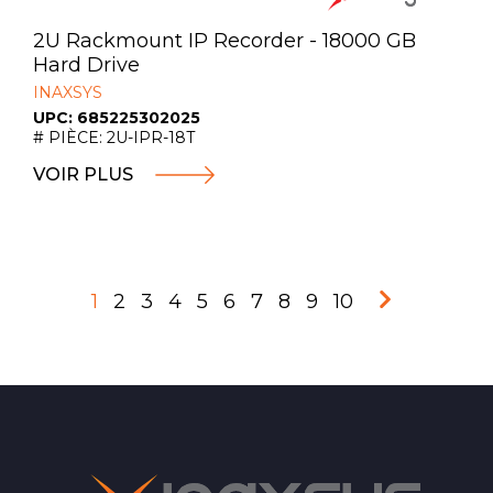
2U Rackmount IP Recorder - 18000 GB
Hard Drive
INAXSYS
UPC: 685225302025
# PIÈCE: 2U-IPR-18T
VOIR PLUS
1
2
3
4
5
6
7
8
9
10