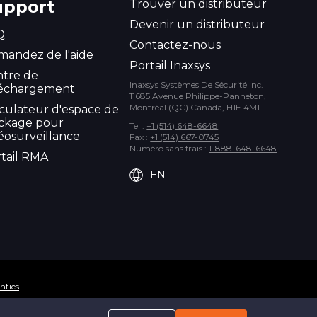
upport
Trouver un distributeur
Devenir un distributeur
Q
Contactez-nous
andez de l'aide
Portail Inaxsys
ntre de
Inaxsys Systèmes De Sécurité Inc.
léchargement
11685 Avenue Philippe-Panneton,
Montréal (QC) Canada, H1E 4M1
culateur d'espace de
ockage pour
Tel :
+1 (514) 648-6648
éosurveillance
Fax :
+1 (514) 667-0745
Numéro sans frais :
1-888-648-6648
tail RMA
EN
nties
r 3wDesign