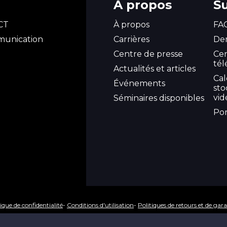
À propos
S
ICT
À propos
FA
mmunication
Carrières
Dem
Centre de presse
Ce
té
Actualités et articles
Cal
Événements
st
vid
Séminaires disponibles
Por
ique de confidentialité
-
Conditions d'utilisation
-
Politiques de retours et de gara
 Systèmes De Sécurité Inc. 2024 - Tous droits réservés. SiteWeb développé pa