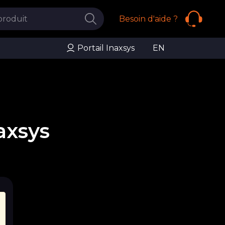
Besoin d'aide ?
Portail Inaxsys
EN
axsys