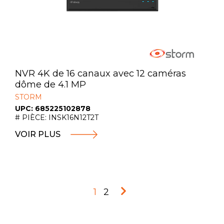
NVR 4K de 16 canaux avec 12 caméras
dôme de 4.1 MP
STORM
UPC: 685225102878
# PIÈCE: INSK16N12T2T
VOIR PLUS
1
2