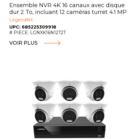
Ensemble NVR 4K 16 canaux avec disque
dur 2 To, incluant 12 caméras turret 4.1 MP
LegendNX
UPC: 685225309918
# PIÈCE: LGNXK16N12T2T
VOIR PLUS