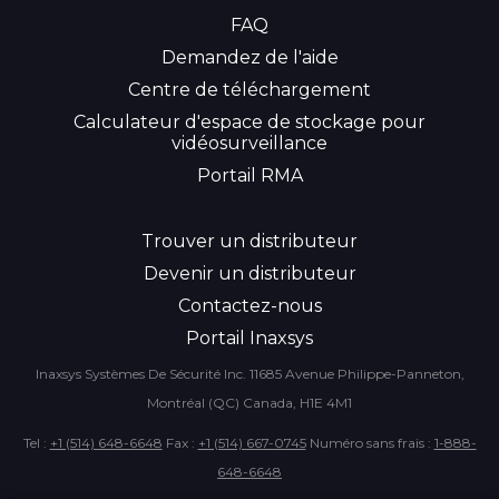
FAQ
Demandez de l'aide
Centre de téléchargement
Calculateur d'espace de stockage pour
vidéosurveillance
Portail RMA
Trouver un distributeur
Devenir un distributeur
Contactez-nous
Portail Inaxsys
Inaxsys Systèmes De Sécurité Inc.
11685 Avenue Philippe-Panneton,
Montréal (QC) Canada, H1E 4M1
Tel :
+1 (514) 648-6648
Fax :
+1 (514) 667-0745
Numéro sans frais :
1-888-
648-6648