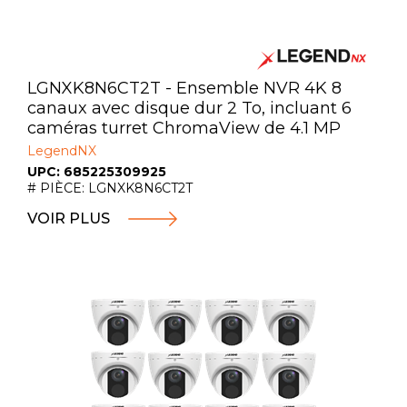
LGNXK8N6CT2T - Ensemble NVR 4K 8
canaux avec disque dur 2 To, incluant 6
caméras turret ChromaView de 4.1 MP
LegendNX
UPC: 685225309925
# PIÈCE: LGNXK8N6CT2T
VOIR PLUS