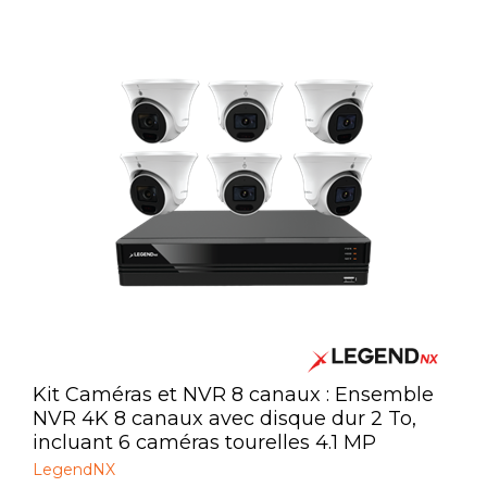
Automatisation
Émetteurs et récepteurs
Modules d'intégration
Produit de communication
Sources d'alimentations
Confort et productivité
Surveillance Vidéo
Tour de sécurité amovible
Accessoires
Kit Caméras et NVR 8 canaux : Ensemble
NVR 4K 8 canaux avec disque dur 2 To,
incluant 6 caméras tourelles 4.1 MP
LegendNX